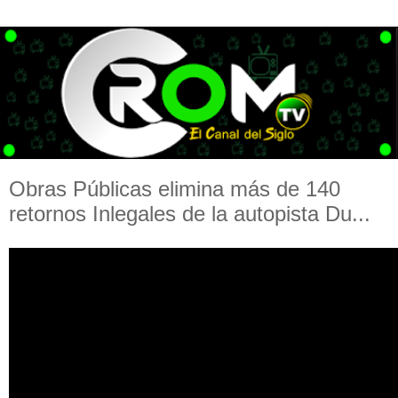
Obras Públicas elimina más de 140
retornos Inlegales de la autopista Du...