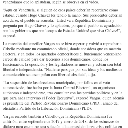
venezolanos que lo aplaudían, según se observa en el video.
“Aquí en Venezuela, si alguien de esos países deberían recordarse cómo
estaban cuando Hugo Chávez les tendió la mano. Sus presidentes deberían
acordarse, el pueblo se acuerda. Usted va a República Dominicana y
pregunta por Hugo Chávez y lo aplauden, porque el pueblo es agradecido,
son los gobiernos que son lacayos de Estados Unidos! que viva Chávez!”,
expresó.
La reacción del canciller Vargas no se hizo esperar y volvió a reprochar a
Cabello mediante un comunicado oficial, donde considera que en materia
electoral y en todos los apartados democráticos el funcionario venezolano
carece de calidad para dar lecciones a los dominicanos, donde los
funcionarios, la oposición y los legisladores se mueven y actúan con total
libertad e independencia. “Nadie se persigue por sus ideas y los medios de
comunicación se desempeñan con libertad absoluta”, dijo.
“La suspensión de las elecciones municipales, por fallos en el voto
automatizado, fue hecha por la Junta Central Electoral, un organismo
autónomo e independiente, tras consultar con los partidos políticos y en la
que para nada intervino el Poder Ejecutivo”, expresó Vargas, quien además
es presidente del Partido Revolucionario Dominicano (PRD), aliado del
oficialista Partido de la Liberación Dominicana (PLD).
Vargas recordó también a Cabello que la República Dominicana fue
anfitrión, entre septiembre de 2017 y enero de 2018, de los esfuerzos de
diálogo para encontrar una solución a la demasiado larga crisis política en