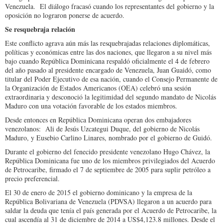
Venezuela. El diálogo fracasó cuando los representantes del gobierno y la
oposición no lograron ponerse de acuerdo.
Se resquebraja relación
Este conflicto agrava aún más las resquebrajadas relaciones diplomáticas,
políticas y económicas entre las dos naciones, que llegaron a su nivel más
bajo cuando República Dominicana respaldó oficialmente el 4 de febrero
del año pasado al presidente encargado de Venezuela, Juan Guaidó, como
titular del Poder Ejecutivo de esa nación, cuando el Consejo Permanente de
la Organización de Estados Americanos (OEA) celebró una sesión
extraordinaria y desconoció la legitimidad del segundo mandato de Nicolás
Maduro con una votación favorable de los estados miembros.
Desde entonces en República Dominicana operan dos embajadores
venezolanos: Ali de Jesús Uzcategui Duque, del gobierno de Nicolás
Maduro, y Eusebio Carlino Linares, nombrado por el gobierno de Guidó.
Durante el gobierno del fenecido presidente venezolano Hugo Chávez, la
República Dominicana fue uno de los miembros privilegiados del Acuerdo
de Petrocaribe, firmado el 7 de septiembre de 2005 para suplir petróleo a
precio preferencial.
El 30 de enero de 2015 el gobierno dominicano y la empresa de la
República Bolivariana de Venezuela (PDVSA) llegaron a un acuerdo para
saldar la deuda que tenía el país generada por el Acuerdo de Petrocaribe, la
cual ascendía al 31 de diciembre de 2014 a US$4,123.8 millones. Desde el