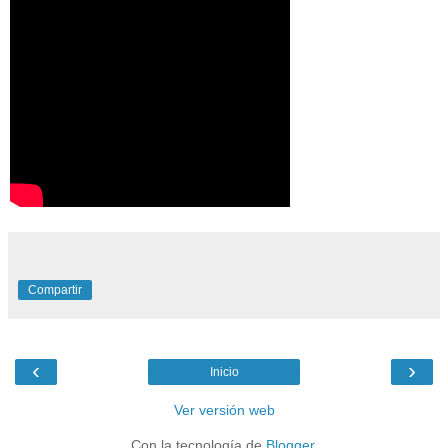
Compartir
‹
›
Inicio
Ver versión web
Con la tecnología de
Blogger
.